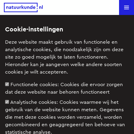
Natuurkunde.nl
Search
Cookie-instellingen
Dynamo van Clarke (HAVO12
Deze website maakt gebruik van functionele en
2004-I)
analytische cookies, die noodzakelijk zijn om deze
site zo goed mogelijk te laten functioneren.
Onderwerp: Elektrisch veld en magnetisch veld, Inductie
Hieronder kan je aangeven welke andere soorten
en wisselstromen
cookies je wilt accepteren.
Functionele cookies:
Cookies die ervoor zorgen
dat deze website naar behoren functioneert
Het prototype van de hedendaagse dynamo.
Analytische cookies:
Cookies waarmee wij het
gebruik van de website kunnen meten. Gegevens
die met deze cookies worden verzameld, worden
gecombineerd en geaggregeerd ten behoeve van
statistische analyse.