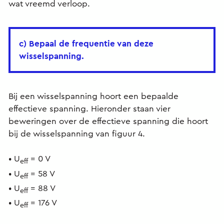
wat vreemd verloop.
c) Bepaal de frequentie van deze
wisselspanning.
Bij een wisselspanning hoort een bepaalde
effectieve spanning. Hieronder staan vier
beweringen over de effectieve spanning die hoort
bij de wisselspanning van figuur 4.
• U
= 0 V
eff
• U
= 58 V
eff
• U
= 88 V
eff
• U
= 176 V
eff