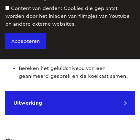
Content van derden:
Cookies die geplaatst
Opgave
worden door het inladen van filmpjes van Youtube
en andere externe websites.
Volgens
BINAS tabel 85A
geeft een geanimeerd
gesprek een geluidsniveau van 60 dB en een
koelkast 40 dB.
Bereken het geluidsniveau van een
geanimeerd gesprek en de koelkast samen.
Uitwerking