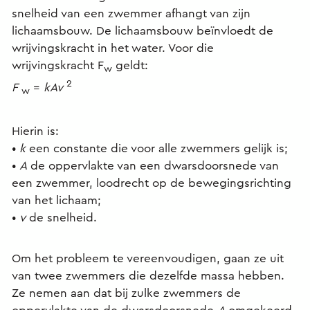
snelheid van een zwemmer afhangt van zijn
lichaamsbouw. De lichaamsbouw beïnvloedt de
wrijvingskracht in het water. Voor die
wrijvingskracht F
geldt:
w
2
F
=
kAv
w
Hierin is:
•
k
een constante die voor alle zwemmers gelijk is;
•
A
de oppervlakte van een dwarsdoorsnede van
een zwemmer, loodrecht op de bewegingsrichting
van het lichaam;
•
v
de snelheid.
Om het probleem te vereenvoudigen, gaan ze uit
van twee zwemmers die dezelfde massa hebben.
Ze nemen aan dat bij zulke zwemmers de