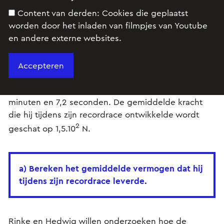
Content van derden:
Cookies die geplaatst
worden door het inladen van filmpjes van Youtube
en andere externe websites.
Opgave
Rinke doet aan wedstrijdzwemmen. Zijn
persoonlijke record op de 200 m vrije slag is 2
minuten en 7,2 seconden. De gemiddelde kracht
die hij tijdens zijn recordrace ontwikkelde wordt
2
geschat op 1,5.10
N.
a) Bereken het gemiddelde vermogen dat hij
tijdens zijn recordrace leverde.
Rinke en Hedwig willen onderzoeken hoe de