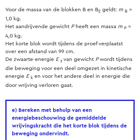
Voor de massa van de blokken B en B
geldt:
m
=
2
B
1,0 kg.
Het aandrijvende gewicht
P
heeft een massa
m
=
P
4,0 kg.
Het korte blok wordt tijdens de proef verplaatst
over een afstand van 99 cm.
De zwaarte-energie
E
van gewicht
P
wordt tijdens
z
die beweging voor een deel omgezet in kinetische
energie
E
en voor het andere deel in energie die
k
door wrijving verloren gaat.
e) Bereken met behulp van een
energiebeschouwing de gemiddelde
wrijvingskracht die het korte blok tijdens de
beweging ondervindt.