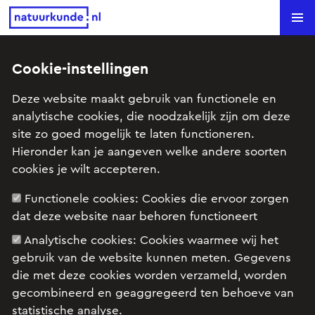
Natuurkunde.nl
Search
Cookie-instellingen
Zwemmers (VWO-2 2001)
Deze website maakt gebruik van functionele en
analytische cookies, die noodzakelijk zijn om deze
Onderwerp: Arbeid en energie, Kracht en beweging,
site zo goed mogelijk te laten functioneren.
Rechtlijnige beweging
Hieronder kan je aangeven welke andere soorten
cookies je wilt accepteren.
Examenopgave natuurkunde 2 2001 tijdvak 1:
Functionele cookies:
Cookies die ervoor zorgen
opgave 6
dat deze website naar behoren functioneert
Analytische cookies:
Cookies waarmee wij het
gebruik van de website kunnen meten. Gegevens
die met deze cookies worden verzameld, worden
gecombineerd en geaggregeerd ten behoeve van
statistische analyse.