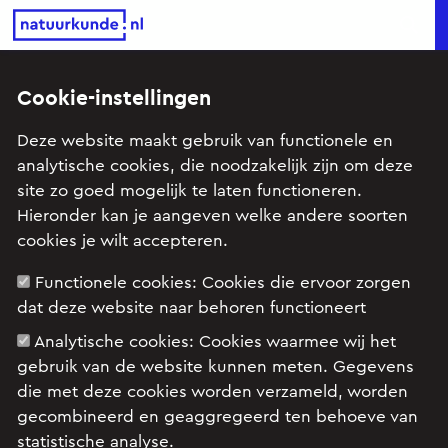
Natuurkunde.nl
Sear
Cookie-instellingen
5 dimensies?
Deze website maakt gebruik van functionele en
analytische cookies, die noodzakelijk zijn om deze
Onderwerp: Arbeid en energie, Atoomfysica, Elektrisch
site zo goed mogelijk te laten functioneren.
veld en magnetisch veld, Kern- & Deeltjesprocessen (vwo)
Hieronder kan je aangeven welke andere soorten
cookies je wilt accepteren.
Via een waslijn naar tennisballen naar vele
Functionele cookies:
Cookies die ervoor zorgen
dimensies en snaartheorie.
dat deze website naar behoren functioneert
Analytische cookies:
Cookies waarmee wij het
gebruik van de website kunnen meten. Gegevens
die met deze cookies worden verzameld, worden
gecombineerd en geaggregeerd ten behoeve van
statistische analyse.