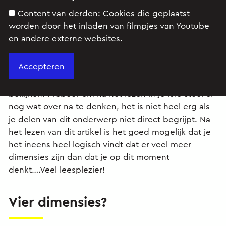
Content van derden:
Cookies die geplaatst
worden door het inladen van filmpjes van Youtube
en andere externe websites.
Dit artikel gaat over meerdere dimensies en
tennisballen.
Wat meerdere dimensies zijn gaan we straks
bekijken. Probeer om na het lezen in je luie stoel er
nog wat over na te denken, het is niet heel erg als
je delen van dit onderwerp niet direct begrijpt. Na
het lezen van dit artikel is het goed mogelijk dat je
het ineens heel logisch vindt dat er veel meer
dimensies zijn dan dat je op dit moment
denkt….Veel leesplezier!
Vier dimensies?