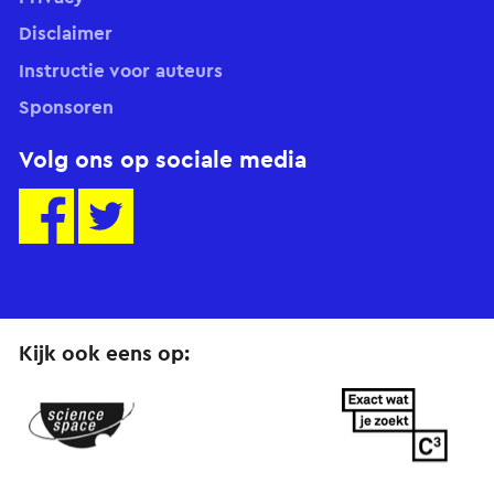
Disclaimer
Instructie voor auteurs
Sponsoren
Volg ons op sociale media
Kijk ook eens op:
ScienceSpace.nl
ExactWatJeZoekt.