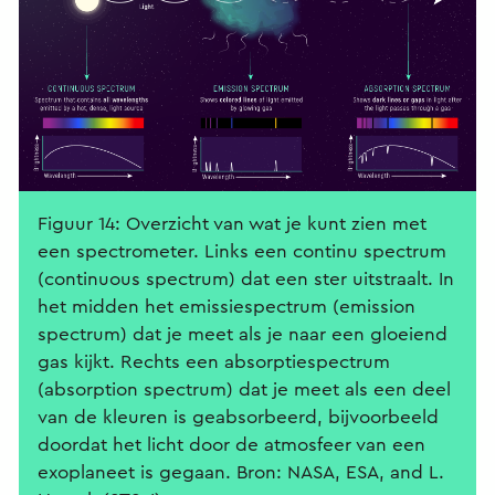
Figuur 14: Overzicht van wat je kunt zien met
een spectrometer. Links een continu spectrum
(continuous spectrum) dat een ster uitstraalt. In
het midden het emissiespectrum (emission
spectrum) dat je meet als je naar een gloeiend
gas kijkt. Rechts een absorptiespectrum
(absorption spectrum) dat je meet als een deel
van de kleuren is geabsorbeerd, bijvoorbeeld
doordat het licht door de atmosfeer van een
exoplaneet is gegaan. Bron: NASA, ESA, and L.