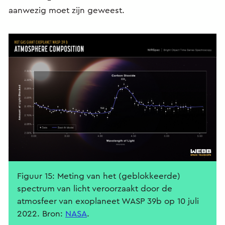
aanwezig moet zijn geweest.
Figuur 15: Meting van het (geblokkeerde)
spectrum van licht veroorzaakt door de
atmosfeer van exoplaneet WASP 39b op 10 juli
2022. Bron:
NASA
.