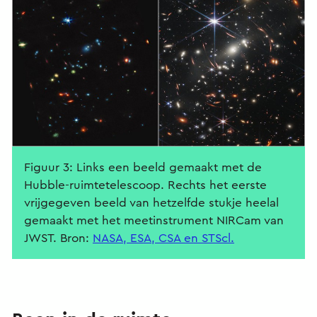
Figuur 3: Links een beeld gemaakt met de
Hubble-ruimtetelescoop. Rechts het eerste
vrijgegeven beeld van hetzelfde stukje heelal
gemaakt met het meetinstrument NIRCam van
JWST. Bron:
NASA, ESA, CSA en STScl.