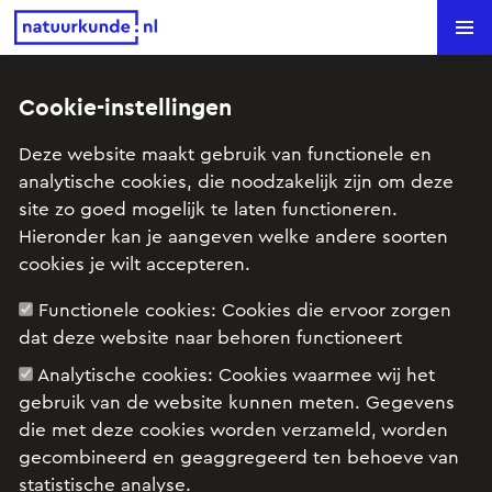
Natuurkunde.nl
Search
Cookie-instellingen
James Webb-ruimtetelescoop in
Deze website maakt gebruik van functionele en
beeld
analytische cookies, die noodzakelijk zijn om deze
site zo goed mogelijk te laten functioneren.
Onderwerp: Astrofysica, Elektromagnetisch spectrum,
Hieronder kan je aangeven welke andere soorten
Licht, Optica (licht en lenzen) (havo), Sterrenkunde
cookies je wilt accepteren.
Begrippen: Foton
Functionele cookies:
Cookies die ervoor zorgen
dat deze website naar behoren functioneert
De ontwikkeling van de James Webb-
Analytische cookies:
Cookies waarmee wij het
ruimtetelescoop heeft wel twintig jaar geduurd.
gebruik van de website kunnen meten. Gegevens
Daarna ging hij ingeklapt per raket de ruimte in,
die met deze cookies worden verzameld, worden
waar hij feilloos wist te ontvouwen. De telescoop
gecombineerd en geaggregeerd ten behoeve van
kan verder het heelal in kijken dan zijn
statistische analyse.