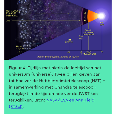
Figuur 4: Tijdlijn met hierin de leeftijd van het
universum (universe). Twee pijlen geven aan
tot hoe ver de Hubble-ruimtetelescoop (HST) –
in samenwerking met Chandra-telescoop -
terugkijkt in de tijd en hoe ver de JWST kan
terugkijken. Bron:
NASA/ESA en Ann Field
(STScl)
.