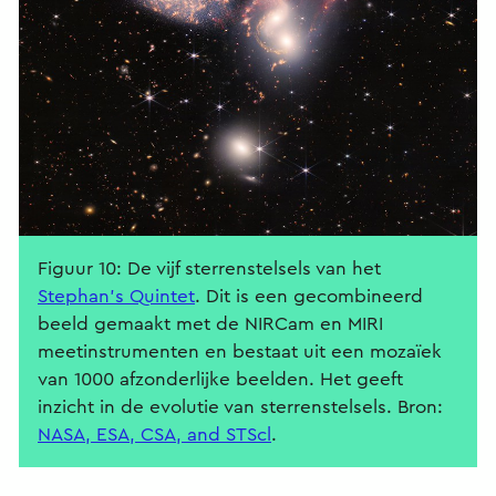
Figuur 10: De vijf sterrenstelsels van het
Stephan’s Quintet
. Dit is een gecombineerd
beeld gemaakt met de NIRCam en MIRI
meetinstrumenten en bestaat uit een mozaïek
van 1000 afzonderlijke beelden. Het geeft
inzicht in de evolutie van sterrenstelsels. Bron:
NASA, ESA, CSA, and STScl
.