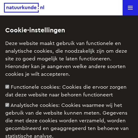
Natuurkunde.nl
Search
Cookie-instellingen
Wat kun je met halfgeleiders?
Deze website maakt gebruik van functionele en
analytische cookies, die noodzakelijk zijn om deze
Onderwerp: Elektrische stroom, Elektronica,
site zo goed mogelijk te laten functioneren.
Quantumwereld
Hieronder kan je aangeven welke andere soorten
Begrippen: Elektron
cookies je wilt accepteren.
Functionele cookies:
Cookies die ervoor zorgen
Je kunt de eigenschappen van halfgeleiders
dat deze website naar behoren functioneert
veranderen met bijvoorbeeld licht of warmte.
Analytische cookies:
Cookies waarmee wij het
Maar er is nog een andere manier om de geleiding
gebruik van de website kunnen meten. Gegevens
van halfgeleiders te manipuleren, namelijk door
die met deze cookies worden verzameld, worden
doping. Daar komen hele mooie toepassingen uit.
gecombineerd en geaggregeerd ten behoeve van
statistische analyse.