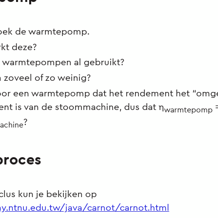
oek de warmtepomp.
kt deze?
warmtepompen al gebruikt?
zoveel of zo weinig?
oor een warmtepomp dat het rendement het “omg
nt is van de stoommachine, dus dat η
=
warmtepomp
?
achine
proces
lus kun je bekijken op
.ntnu.edu.tw/java/carnot/carnot.html