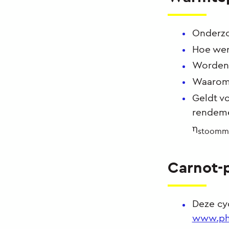
Onderz
Hoe wer
Worden 
Waarom 
Geldt v
rendeme
η
stoomm
Carnot-
Deze cyc
www.phy