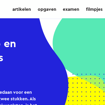
artikelen
opgaven
examen
filmpjes
 en
s
gedaan voor een
twee stukken. Als