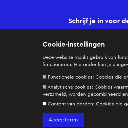
Schrijf je in voor 
Cookie-instellingen
Over ons
Deze website maakt gebruik van functi
Redactieraad
functioneren. Hieronder kan je aange
Comité van Aanbevelin
Functionele cookies:
Cookies die e
Copyright
Analytische cookies:
Cookies waarm
verzameld, worden gecombineerd en 
Content van derden:
Cookies die g
Kijk ook eens op: