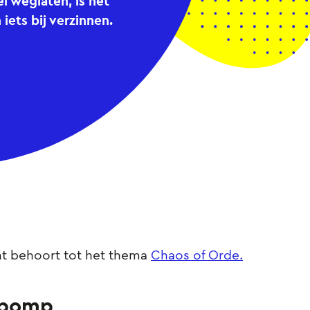
l weglaten, is het
 iets bij verzinnen.
t behoort tot het thema
Chaos of Orde.
pomp