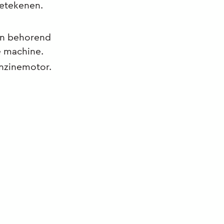
betekenen.
nen behorend
e machine.
enzinemotor.