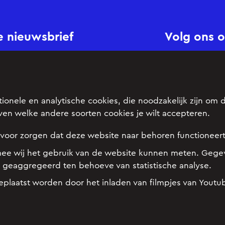
de nieuwsbrief
Volg ons o
Inschrijven
Privacy
onele en analytische cookies, die noodzakelijk zijn om d
Disclaimer
ven welke andere soorten cookies je wilt accepteren.
g
Instructie vo
rvoor zorgen dat deze website naar behoren functioneer
Sponsoren
ee wij het gebruik van de website kunnen meten. Gege
geaggregeerd ten behoeve van statistische analyse.
eplaatst worden door het inladen van filmpjes van Youtu
ScienceSpace.nl
ExactWatJeZoekt.nl