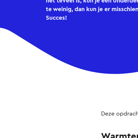
het teveel is, kun je één onderdee
te weinig, dan kun je er misschien
Succes!
Deze opdrach
Warmte