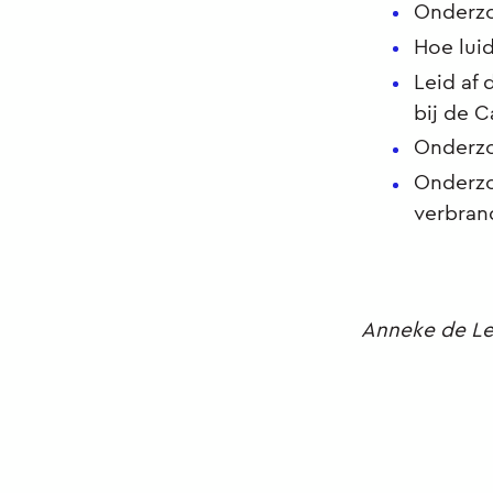
Onderzo
Hoe lui
Leid af
bij de 
Onderzo
Onderzo
verbran
Anneke de L