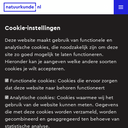
Natuurkunde.nl
Search
Cookie-instellingen
We zien ze vliegen?!
Deze website maakt gebruik van functionele en
analytische cookies, die noodzakelijk zijn om deze
Onderwerp: Aerodynamica, Arbeid en energie, Elektrische
site zo goed mogelijk te laten functioneren.
stroom, Kracht en beweging
Hieronder kan je aangeven welke andere soorten
cookies je wilt accepteren.
Lieke Reus en Agnes van Rosmalen
Functionele cookies:
Cookies die ervoor zorgen
dat deze website naar behoren functioneert
Analytische cookies:
Cookies waarmee wij het
gebruik van de website kunnen meten. Gegevens
die met deze cookies worden verzameld, worden
gecombineerd en geaggregeerd ten behoeve van
statistische analyse.