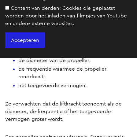
Content van derden:
Cookies die geplaatst
worden door het inladen van filmpjes van Youtube
Dankzij de liftkracht kan een helikopter opstijgen.
en andere externe websites.
Waar hangt deze liftkracht eigenlijk van af? Lieke en
Agnes hebben het verband onderzocht tussen de
liftkracht van de propeller met:
de diameter van de propeller;
de frequentie waarmee de propeller
ronddraait;
het toegevoerde vermogen.
Ze verwachten dat de liftkracht toeneemt als de
diameter, de frequentie of het toegevoerde
vermogen groter wordt.